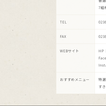
普通
7組
TEL
023
FAX
023
WEBサイト
HP
Fac
Ins
おすすめメニュー
特
すき