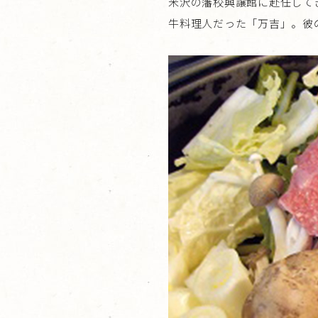
米沢の藩校興譲館に赴任して
牛料理人だった「万吉」。彼