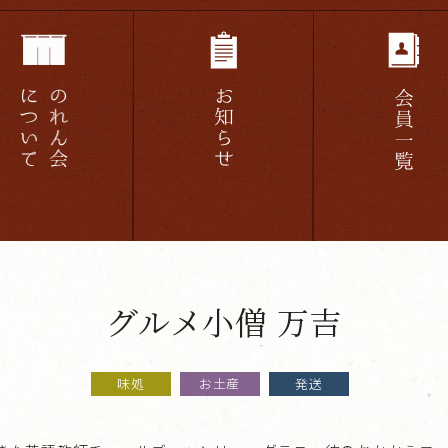
グルメ小僧 万吉
味処
お土産
発送